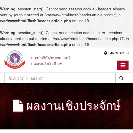
Warning
: session_start(): Cannot send session cookie - headers already
sent by (output started at /var/www/html/fiash/header-article.php:17) in
/var/www/html/fiash/header-article.php
on line
19
Warning
: session_start(): Cannot send session cache limiter - headers
already sent (output started at /var/www/html/fiash/header-article.php:17) in
/var/www/html/fiash/header-article.php
on line
19
LANGUAGES
สถาบันวิจัยวิทยาศาสตร์
และเทคโนโลยี มช.
Toggle
navigat
ผลงานเชิงประจักษ์