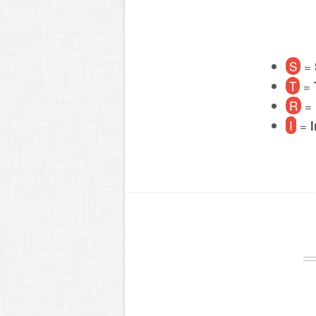
S
=
T
=
R
=
I
=
I