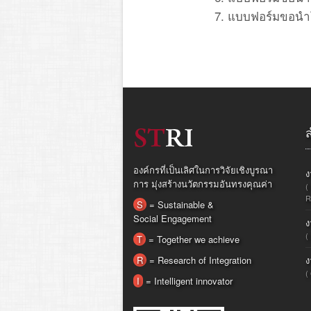
แบบฟอร์มขอนำ
องค์กรที่เป็นเลิศในการวิจัยเชิงบูรณา
ง
การ มุ่งสร้างนวัตกรรมอันทรงคุณค่า
(
R
S
= Sustainable &
Social Engagement
ง
(
T
= Together we achieve
R
= Research of Integration
ง
(
I
= Intelligent innovator