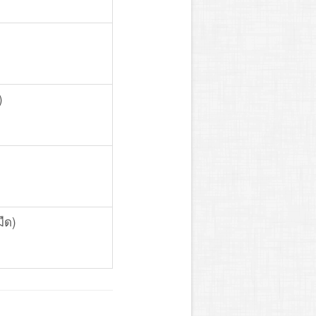
)
ืด)