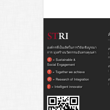
องค์กรที่เป็นเลิศในการวิจัยเชิงบูรณา
ง
การ มุ่งสร้างนวัตกรรมอันทรงคุณค่า
(
R
S
= Sustainable &
Social Engagement
ง
(
T
= Together we achieve
R
= Research of Integration
ง
(
I
= Intelligent innovator