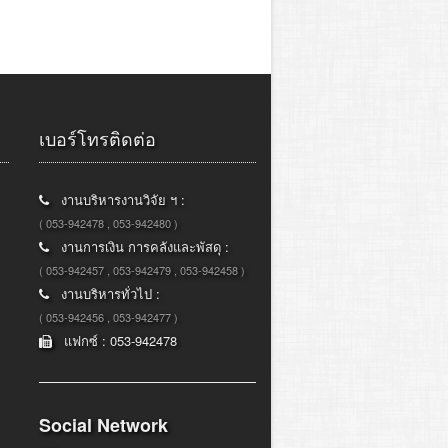
เบอร์โทรติดต่อ
งานบริหารงานวิจัย ฯ :
( 053-942478 , 053-942480 )
งานการเงิน การคลังและพัสดุ :
( 053-942457 , 053-942479 , 053-942458 )
งานบริหารทั่วไป :
( 053-942456 , 053-942477 )
แฟกซ์ : 053-942478
Social Network