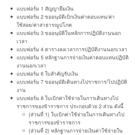
แบบฟอร์ม 1 สัญญายืมเงิน
แบบฟอร์ม 2 ขออนุมัติเบิกเงินค่าตอบแทน/ค่า
ใช้สอย/ค่าสาธารณูปโภค
แบบฟอร์ม 3 ขออนุมัติในหลักการปฏิบัติงานนอก
เวลา
แบบฟอร์ม 4 ตารางลงเวลาการปฏิบัติงานนอกเวลา
แบบฟอร์ม 5 หลักฐานการจ่ายเงินค่าตอบแทนปฏิบัติ
งานนอกเวลา
แบบฟอร์ม 6 ใบสำคัญรับเงิน
แบบฟอร์ม 7 ขออนุมัติเดินทางไปราชการ/ไปปฏิบัติ
งาน
แบบฟอร์ม 8 ใบเบิกค่าใช้จ่ายในการเดินทางไป
ราชการของข้าราชการ ประกอบด้วย 2 ส่วน ดังนี้
(ส่วนที่ 1) ใบเบิกค่าใช้จ่ายในการเดินทางไป
ราชการของข้าราชการ
(ส่วนที่ 2) หลักฐานการจ่ายเงินค่าใช้จ่ายใน