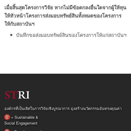
เมื่อสิ้นสุดโครงการวิจัย หากไม่มีข้อตกลงอื่นใดจากผู้ให้ทุน
ให้หัวหน้าโครงการส่งมอบทรัพย์สินทั้งหมดของโครงการ
ให้กับสถาบันฯ
บันทึกขอส่งมอบทรัพย์สินของโครงการให้แก่สถาบันฯ
องค์กรที่เป็นเลิศในการวิจัยเชิงบูรณาการ มุ่งสร้างนวัตกรรมอันทรงคุณค่า
S
= Sustainable &
Social Engagement