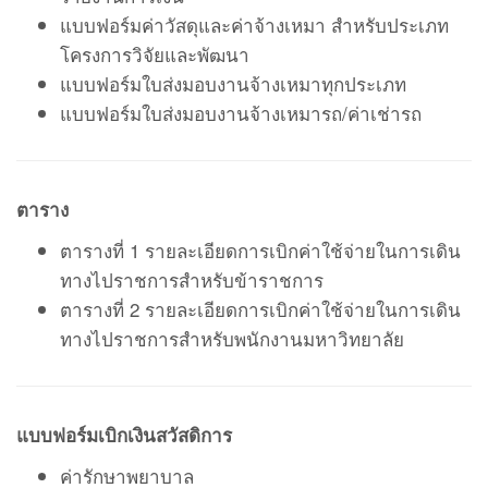
แบบฟอร์มค่าวัสดุและค่าจ้างเหมา สำหรับประเภท
โครงการวิจัยและพัฒนา
แบบฟอร์มใบส่งมอบงานจ้างเหมาทุกประเภท
แบบฟอร์มใบส่งมอบงานจ้างเหมารถ/ค่าเช่ารถ
ตาราง
ตารางที่ 1 รายละเอียดการเบิกค่าใช้จ่ายในการเดิน
ทางไปราชการสำหรับข้าราชการ
ตารางที่ 2 รายละเอียดการเบิกค่าใช้จ่ายในการเดิน
ทางไปราชการสำหรับพนักงานมหาวิทยาลัย
แบบฟอร์มเบิกเงินสวัสดิการ
ค่ารักษาพยาบาล