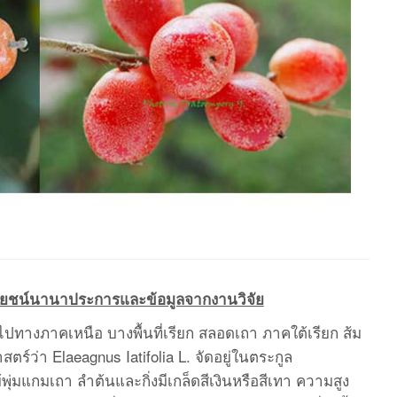
ยชน์นานาประการและข้อมูลจากงานวิจัย
่วไปทางภาคเหนือ บางพื้นที่เรียก สลอดเถา ภาคใต้เรียก ส้ม
์ว่า Elaeagnus Iatifolia L. จัดอยู่ในตระกูล
พุ่มแกมเถา ลำต้นและกิ่งมีเกล็ดสีเงินหรือสีเทา ความสูง