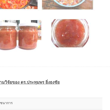
มวิจัยของ ดร.ประทุมพร ยิ่งธงชัย
โภชนาการ