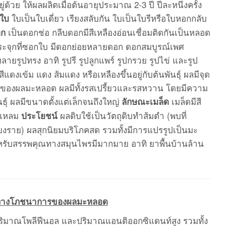
ยู่ด้วย ให้ผลผลิตเมื่อต้นอายุประมาณ 2-3 ปี ปีละหนึ่งครั้ง
ใบเป็นใบเดี่ยว เรียงสลับกัน ใบเป็นใบรีหรือใบหอกกลับ
ใบ
เป็นดอกช่อ กลีบดอกมีสีเหลืองอ่อนเชื่อมติดกันเป็นหลอด
อก
ระจุกที่ซอกใบ มีดอกย่อยหลายดอก ดอกสมบูรณ์เพศ
ยรูปทรง อาทิ รูปรี รูปลูกแพร์ รูปกรวย รูปไข่ และรูป
แดงเข้ม แดง ส้มแดง หรือเหลืองขึ้นอยู่กับต้นพันธุ์ ผลมีจุด
พาะของผลมะหลอด ผลมีทั้งรสเปรี้ยวและรสหวาน โดยมีความ
ธุ์ ผลมีขนาดตั้งแต่เล็กจนถึงใหญ่
เมล็ดมีสี
ลักษณะเมล็ด
ยแหลม
ผลดิบใช้เป็นวัตถุดิบทำส้มตำ (พบที่
ประโยชน์
ยงราย) ผลสุกนิยมบริโภคสด รวมทั้งมีการแปรรูปเป็นมะ
ับสรรพคุณทางสมุนไพรมีมากมาย อาทิ ยาพื้นบ้านล้าน
าทางโภชนาการของผลมะหลอด
 ปริมาณโพลีฟีนอล และปริมาณแอนติออกซิแดนท์สูง รวมทั้ง