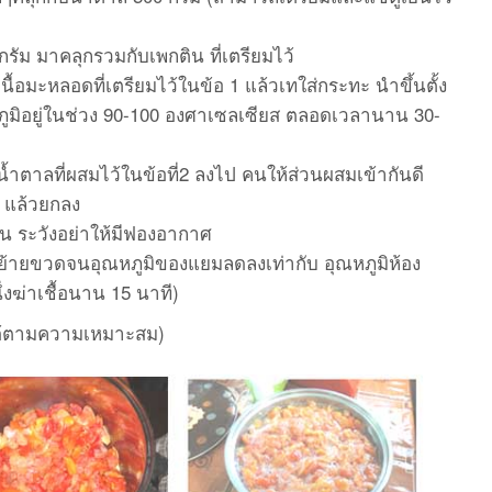
กรัม มาคลุกรวมกับเพกติน ที่เตรียมไว้
เนื้อมะหลอดที่เตรียมไว้ในข้อ 1 แล้วเทใส่กระทะ นำขึ้นตั้ง
มิอยู่ในช่วง 90-100 องศาเซลเซียส ตลอดเวลานาน 30-
มน้ำตาลที่ผสมไว้ในข้อที่2 ลงไป คนให้ส่วนผสมเข้ากันดี
 แล้วยกลง
น ระวังอย่าให้มีฟองอากาศ
ย้ายขวดจนอุณหภูมิของแยมลดลงเท่ากับ อุณหภูมิห้อง
ฆ่าเชื้อนาน 15 นาที)
ด้ตามความเหมาะสม)