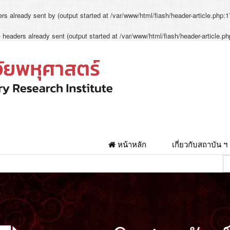
rs already sent by (output started at /var/www/html/fiash/header-article.php:1
- headers already sent (output started at /var/www/html/fiash/header-article.ph
หน้าหลัก
เกี่ยวกับสถาบัน ฯ