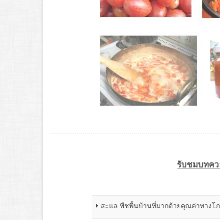
รับชมบทควา
สะแล พืชพื้นบ้านที่มากด้วยคุณค่าทาง