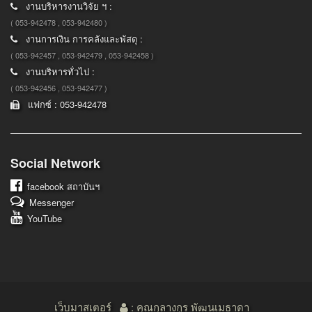
งานบริหารงานวิจัย ฯ :
( 053-942478 , 053-942480 )
งานการเงิน การคลังและพัสดุ :
( 053-942457 , 053-942479 , 053-942458 )
งานบริหารทั่วไป :
( 053-942456 , 053-942477 )
แฟกซ์ : 053-942478
Social Network
facebook
สถาบันฯ
Messenger
YouTube
เว็บมาสเตอร์
: คุณกุลางกูร พัฒนเมธาดา