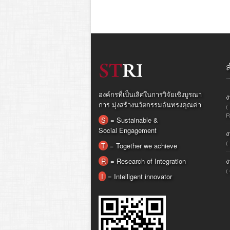
องค์กรที่เป็นเลิศในการวิจัยเชิงบูรณา
ง
การ มุ่งสร้างนวัตกรรมอันทรงคุณค่า
(
R
S
= Sustainable &
Social Engagement
ง
(
T
= Together we achieve
R
= Research of Integration
ง
(
I
= Intelligent innovator