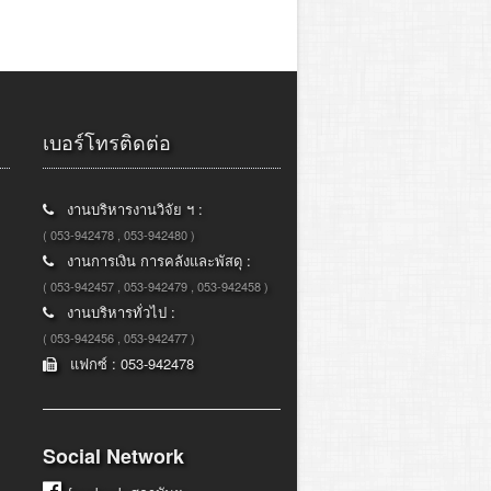
เบอร์โทรติดต่อ
งานบริหารงานวิจัย ฯ :
( 053-942478 , 053-942480 )
งานการเงิน การคลังและพัสดุ :
( 053-942457 , 053-942479 , 053-942458 )
งานบริหารทั่วไป :
( 053-942456 , 053-942477 )
แฟกซ์ : 053-942478
Social Network