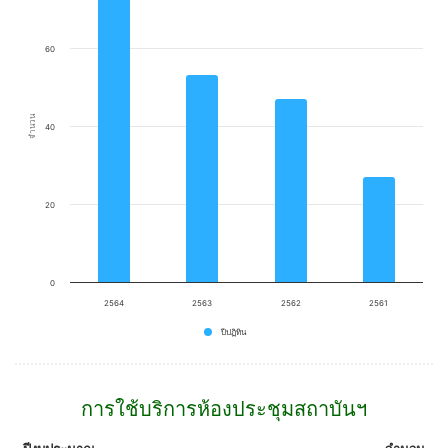
Bar chart with 4 bars.
View as data table, Chart
The chart has 1 X axis displaying categories.
60
The chart has 1 Y axis displaying จำนวน. Data ranges from 27 to 75.
จำนวน
40
20
0
2564
2563
2562
2561
ปีปฏิทิน
End of interactive chart.
การใช้บริการห้องประชุมสถาบันฯ