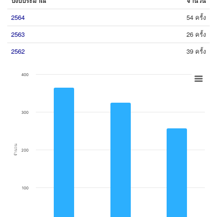
ปีงบประมาณ
จำนวน
2564
54 ครั้ง
2563
26 ครั้ง
2562
39 ครั้ง
Chart
400
Bar chart with 3 bars.
View as data table, Chart
The chart has 1 X axis displaying categories.
300
The chart has 1 Y axis displaying จำนวน. Data ranges from 256 to 364.
จำนวน
200
100