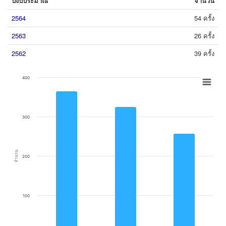
ปีงบประมาณ
จำนวน
2564
54 ครั้ง
2563
26 ครั้ง
2562
39 ครั้ง
Chart
400
Bar chart with 3 bars.
View as data table, Chart
The chart has 1 X axis displaying categories.
300
The chart has 1 Y axis displaying จำนวน. Data ranges from 256 to 364.
จำนวน
200
100