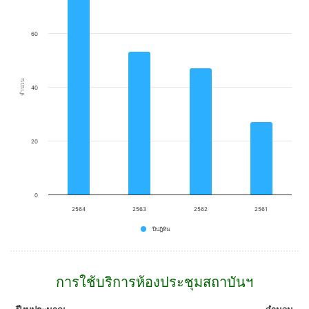
Bar chart with 4 bars.
View as data table, Chart
The chart has 1 X axis displaying categories.
60
The chart has 1 Y axis displaying จำนวน. Data ranges from 27 to 75.
จำนวน
40
20
0
2564
2563
2562
2561
ปีปฏิทิน
End of interactive chart.
การใช้บริการห้องประชุมสถาบันฯ