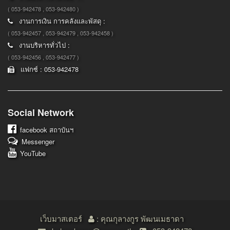
( 053-942478 , 053-942480 )
งานการเงิน การคลังและพัสดุ :
( 053-942457 , 053-942479 , 053-942458 )
งานบริหารทั่วไป :
( 053-942456 , 053-942477 )
แฟกซ์ : 053-942478
Social Network
facebook
สถาบันฯ
Messenger
YouTube
เว็บมาสเตอร์
: คุณกุลางกูร พัฒนเมธาดา