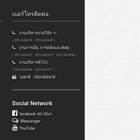
เบอร์โทรติดต่อ
งานบริหารงานวิจัย ฯ :
( 053-942478 , 053-942480 )
งานการเงิน การคลังและพัสดุ :
( 053-942457 , 053-942479 , 053-942458 )
งานบริหารทั่วไป :
( 053-942456 , 053-942477 )
แฟกซ์ : 053-942478
Social Network
facebook
สถาบันฯ
Messenger
YouTube