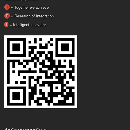
T
= Together we achieve
R
= Research of Integration
I
= Intelligent innovator
สำนักงานสถาบัน ฯ